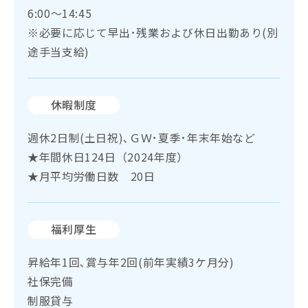
6:00～14:45
※必要に応じて早出･残業および休日出勤あり(別
途手当支給)
休暇制度
週休2日制(土日祝)､ＧＷ･夏季･年末年始など
★年間休日124日（2024年度）
★月平均労働日数 20日
福利厚生
昇給年1回､賞与年2回(前年実績3ケ月分)
社保完備
制服貸与