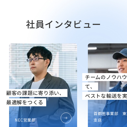
社員インタビュー
チームのノウハウを集結し
ワーク
て、
一緒に
い、
ベストな輸送を実現する仕事
国際
首都圏事業部 東東京
第一
支店
ネー