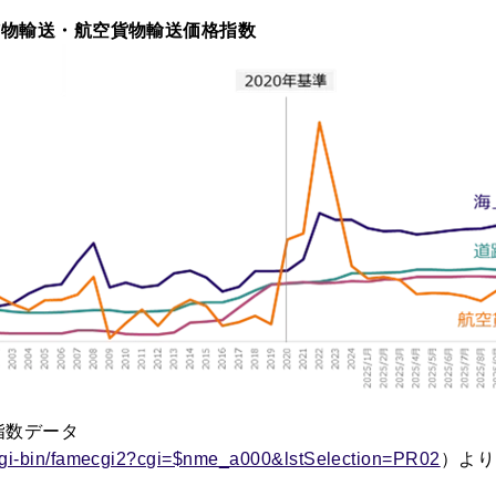
貨物輸送・航空貨物輸送価格指数
指数データ
si/cgi-bin/famecgi2?cgi=$nme_a000&lstSelection=PR02
）より