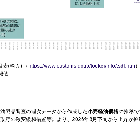
表(輸入) （
https://www.customs.go.jp/toukei/info/tsdl.htm
確報値
石油製品調査の週次データから作成した
小売軽油価格
の推移で
政府の激変緩和措置等により、2026年3月下旬から上昇が
。