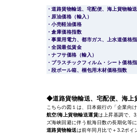
・道路貨物輸送、宅配便、海上貨物輸
・原油価格（輸入）
・小売軽油価格
・倉庫価格指数
・事業用電力、都市ガス、上水道価格
・全国最低賃金
・ナフサ価格（輸入）
・プラスチックフィルム・シート価格
・段ボール箱、梱包用木材価格指数
◆道路貨物輸送、宅配便、海上
こちらの図１は、日本銀行の「企業向けサ
航空/海上貨物輸送運賃
は上昇基調で、3
ズ海峡回避に伴う航海日数の長期化等
道路貨物輸送
は前年同月比で＋3.2ポイ