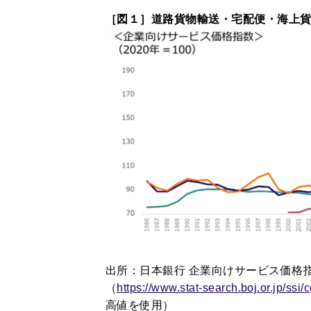
［図１］道路貨物輸送・宅配便・海上
出所：日本銀行 企業向けサービス価格
（
https://www.stat-search.boj.or.jp/s
高値を使用）