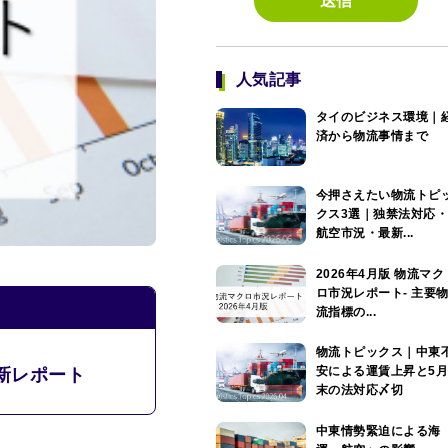
人気記事
タイのビジネス環境｜
済から物流事情まで
今押さえたい物流トピ
クス3選｜独禁法対応
航空市況・最新...
2026年4月版 物流マク
ロ市況レポート- 主要
流指標の...
物流トピックス｜中東
安による運賃上昇と5
新レポート
末の法対応〆切
中東情勢緊迫による海