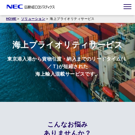
HOME
ソリューション
海上プライオリティサービス
海上プライオリティサービス
東京港入港から貨物引渡・納入までのリードタイム(Ｌ
／Ｔ)が短縮された
海上輸入混載サービスです。
こんなお悩み
ありませんか？