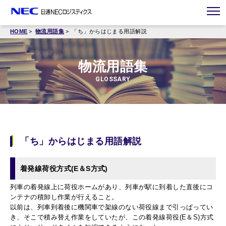
HOME
物流用語集
「ち」からはじまる用語解説
物流用語集
GLOSSARY
「ち」からはじまる用語解説
着発線荷役方式(E＆S方式)
列車の着発線上に荷役ホームがあり、列車が駅に到着した直後にコ
ンテナの積卸し作業が行えること。
以前は、列車到着後に機関車で架線のない荷役線まで引っぱってい
き、そこで積み替え作業をしていたが、この着発線荷役(E＆S)方式