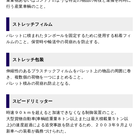
重量物あるいはコンテナのような特定の物品の荷役と運搬を同時に
行う産業車輌のこと。
ストレッチフィルム
パレットに積まれたタンボールを固定するために使用する粘着フィ
ルムのこと。保管時や輸送中の荷崩れを防止する。
ストレッチ包装
伸縮性のあるプラスチックフィルムをパレット上の物品の周囲に巻
き、複数個の荷物を一つにまとめること。
パレット積みの荷崩れ防止となる。
スピードリミッター
時速９０ｋｍを超えると加速できなくなる制御装置のこと。
大型貨物自動車(車輌総重量８トン以上または最大積載量５トン以
上)の速度超過による追突事故を防止するため、２００３年９月より
新車への装着が義務づけられた。