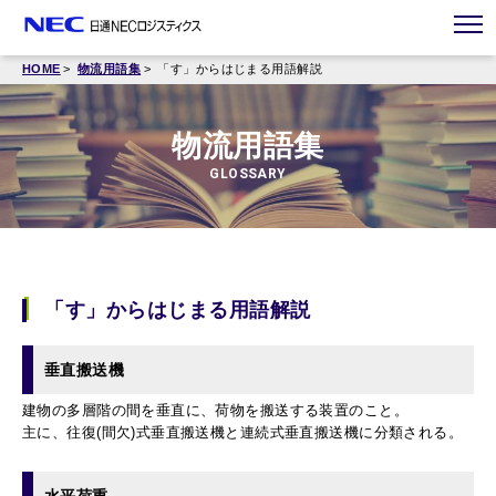
HOME
物流用語集
「す」からはじまる用語解説
物流用語集
GLOSSARY
「す」からはじまる用語解説
垂直搬送機
建物の多層階の間を垂直に、荷物を搬送する装置のこと。
主に、往復(間欠)式垂直搬送機と連続式垂直搬送機に分類される。