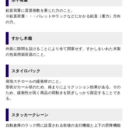
水平荷重
鉛直荷重に震度係数を乗じた力のこと。
※鉛直荷重・・・パレットやラックなどにかかる鉛直（重力）方向
の力。
すかし木箱
外面に隙間を設けることにより全て閉塞せず、すかしをいれた木製
の包装用箱容器のこと。
スタイロパック
発泡スチロールの緩衝材のこと。
形状がカール状のため、絡まりによりクッション効果がある。その
ため、緩衝性が高く商品の荷動きを防ぎしっかり固定することでき
る。
スタッカークレーン
自動倉庫のラック間に設置される前後の走行機能と上下の昇降機能