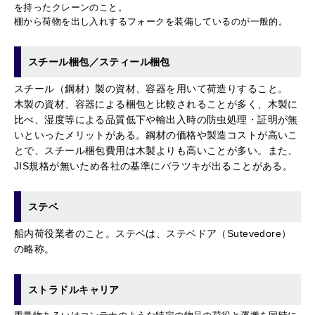
を持ったクレーンのこと。
棚から荷物を出し入れするフォークを装備しているのが一般的。
スチール梱包／スティール梱包
スチール（鋼材）製の資材、容器を用いて荷造りすること。
木製の資材、容器による梱包と比較されることが多く、木製に
比べ、湿度等による品質低下や輸出入時の防虫処理・証明が無
いといったメリットがある。鋼材の価格や製造コストが高いこ
とで、スチール梱包費用は木製よりも高いことが多い。また、
JIS規格が無いため各社の基準にバラツキが出ることがある。
ステベ
船内荷役業者のこと。ステベは、ステベドア（Sutevedore）
の略称。
ストラドルキャリア