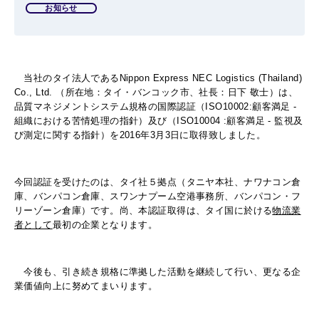
お知らせ
当社のタイ法人であるNippon Express NEC Logistics (Thailand)
Co., Ltd. （所在地：タイ・バンコック市、社長：日下 敬士）は、
品質マネジメントシステム規格の国際認証（ISO10002:顧客満足 -
組織における苦情処理の指針）及び（ISO10004 :顧客満足 - 監視及
び測定に関する指針）を2016年3月3日に取得致しました。
今回認証を受けたのは、タイ社５拠点（タニヤ本社、ナワナコン倉
庫、バンパコン倉庫、スワンナプーム空港事務所、バンパコン・フ
リーゾーン倉庫）です。尚、本認証取得は、タイ国に於ける
物流業
者として
最初の企業となります。
今後も、引き続き規格に準拠した活動を継続して行い、更なる企
業価値向上に努めてまいります。