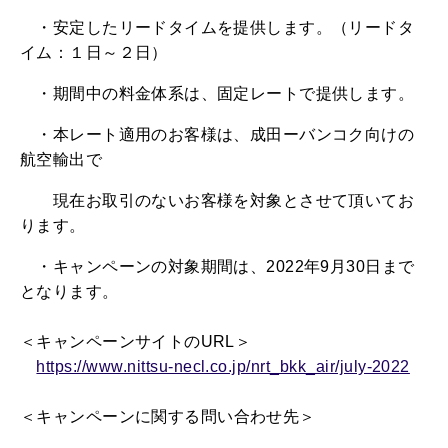
・安定したリードタイムを提供します。（リードタ
イム：１日～２日）
・期間中の料金体系は、固定レートで提供します。
・本レート適用のお客様は、成田ーバンコク向けの
航空輸出で
現在お取引のないお客様を対象とさせて頂いてお
ります。
・キャンペーンの対象期間は、
2022
年
9
月
30
日まで
となります。
＜キャンペーンサイトの
URL
＞
https://www.nittsu-necl.co.jp/nrt_bkk_air/july-2022
＜
キャンペーンに関する問い合わせ先＞