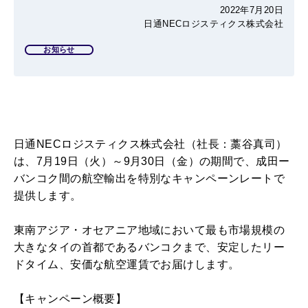
2022年7月20日
日通NECロジスティクス株式会社
お知らせ
日通
NEC
ロジスティクス株式会社（社長：藁谷真司）
は、
7
月
19
日（火）～
9
月
30
日（金）の期間で、成田ー
バンコク間の航空輸出を特別なキャンペーンレートで
提供します。
東南アジア・オセアニア地域において最も市場規模の
大きなタイの首都であるバンコクまで、安定したリー
ドタイム、安価な航空運賃でお届けします。
【キャンペーン概要】