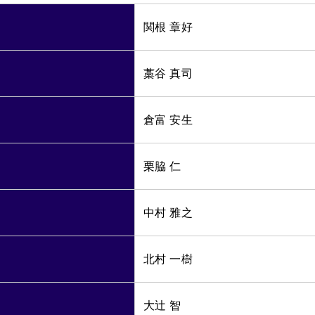
関根 章好
藁谷 真司
倉富 安生
栗脇 仁
中村 雅之
北村 一樹
大辻 智