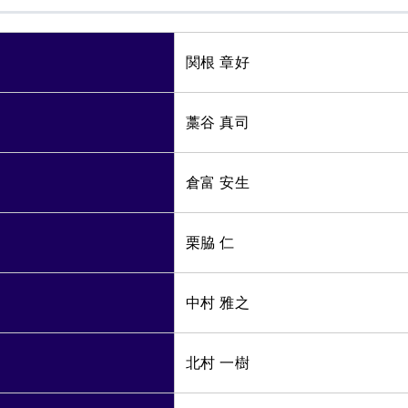
関根 章好
藁谷 真司
倉富 安生
栗脇 仁
中村 雅之
北村 一樹