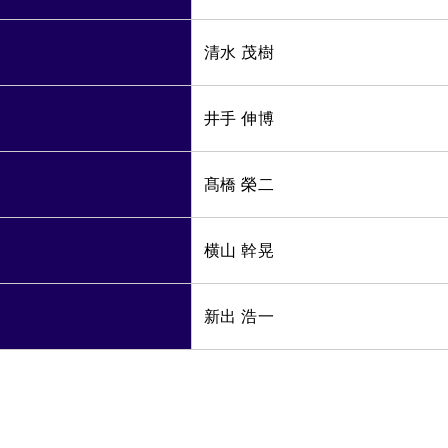
清水 茂樹
井手 伸博
髙橋 榮二
横山 幹晃
新出 浩一