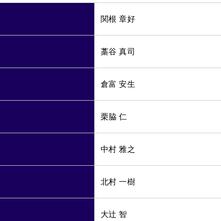
関根 章好
藁谷 真司
倉富 安生
栗脇 仁
中村 雅之
北村 一樹
大辻 智