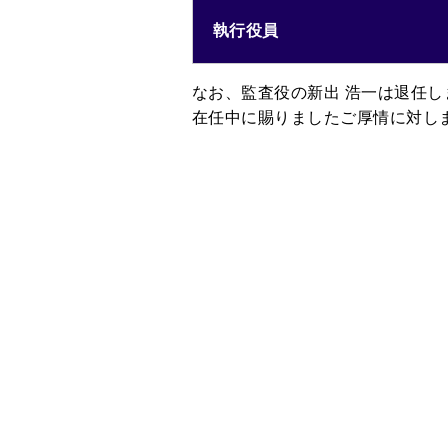
執行役員
なお、監査役の
新出 浩一
は退任し
在任中に賜りましたご厚情に対し