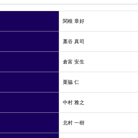
関根 章好
藁谷 真司
倉富 安生
栗脇 仁
中村 雅之
北村 一樹