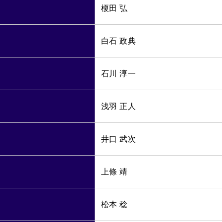
榎田 弘
白石 政典
石川 淳一
浅羽 正人
井口 武次
上條 靖
松本 稔