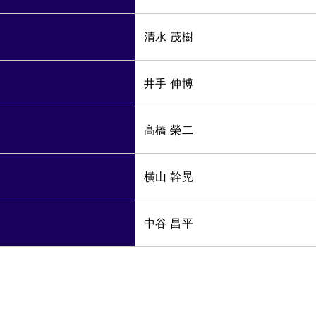
清水 茂樹
井手 伸博
髙橋 榮二
横山 幹晃
中谷 昌平