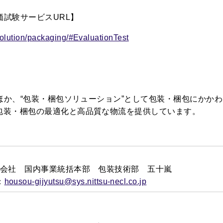
試験サービスURL】
/solution/packaging/#EvaluationTest
か、“包装・梱包ソリューション”として包装・梱包にかか
包装・梱包の最適化と高品質な物流を提供しています。
先
会社 国内事業統括本部 包装技術部 五十嵐
：
housou-gijyutsu@sys.nittsu-necl.co.jp