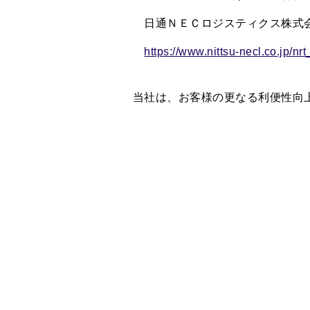
日通ＮＥＣロジスティクス株式会
https://www.nittsu-necl.co.jp/n
当社は、お客様の更なる利便性向