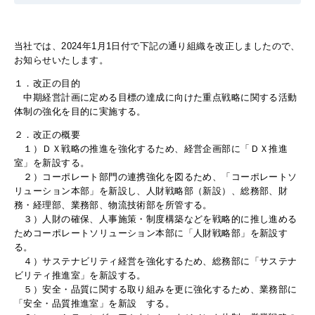
当社では、
2024
年
1
月
1
日付で下記の通り組織を改正しましたので、
お知らせいたします。
１．改正の目的
中期経営計画に定める目標の達成に向けた重点戦略に関する活動
体制の強化を目的に実施する。
２．改正の概要
１）ＤＸ戦略の推進を強化するため、経営企画部に「ＤＸ推進
室」を新設する。
２）コーポレート部門の連携強化を図るため、「コーポレートソ
リューション本部」を新設し、人財戦略部（新設）、総務部、財
務・経理部、業務部、物流技術部を所管する。
３）人財の確保、人事施策・制度構築などを戦略的に推し進める
ためコーポレートソリューション本部に「人財戦略部」を新設す
る。
４）サステナビリティ経営を強化するため、総務部に「サステナ
ビリティ推進室」を新設する。
５）安全・品質に関する取り組みを更に強化するため、業務部に
「安全・品質推進室」を新設 する。