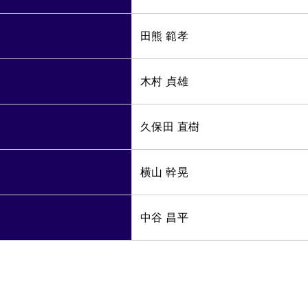
田熊 範孝
木村 貞雄
久保田 直樹
横山 幹晃
中谷 昌平