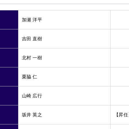
加瀬 洋平
吉田 直樹
北村 一樹
栗脇 仁
山崎 広行
坂井 英之
【昇任