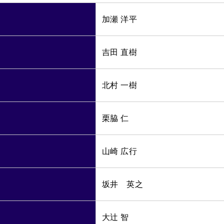
加瀬 洋平
吉田 直樹
北村 一樹
栗脇 仁
山崎 広行
坂井 英之
大辻 智