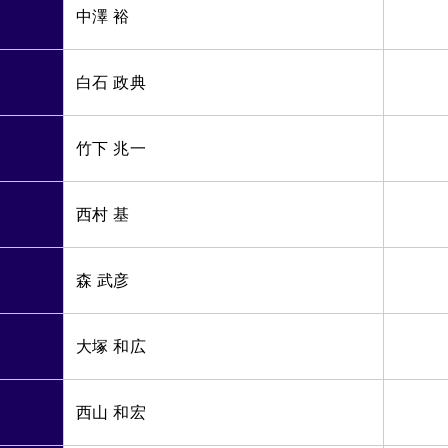
中澤 裕
白石 政典
竹下 兆一
西村 基
森 武彦
大塚 和広
西山 和宏