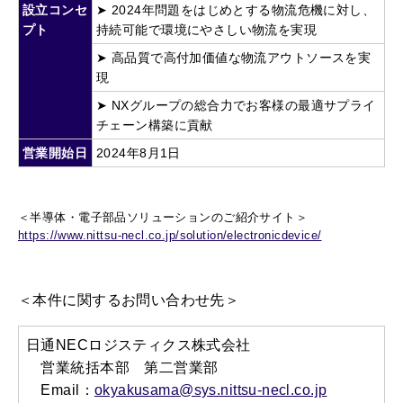
設立コンセ
➤ 2024年問題をはじめとする物流危機に対し、
プト
持続可能で環境にやさしい物流を実現
➤ 高品質で高付加価値な物流アウトソースを実
現
➤ NXグループの総合力でお客様の最適サプライ
チェーン構築に貢献
営業開始日
2024年
8
月
1
日
＜半導体・電子部品ソリューションのご紹介サイト＞
https://www.nittsu-necl.co.jp/solution/electronicdevice/
＜本件に関するお問い合わせ先＞
日通NECロジスティクス株式会社
営業統括本部 第二営業部
Email：
okyakusama@sys.nittsu-necl.co.jp