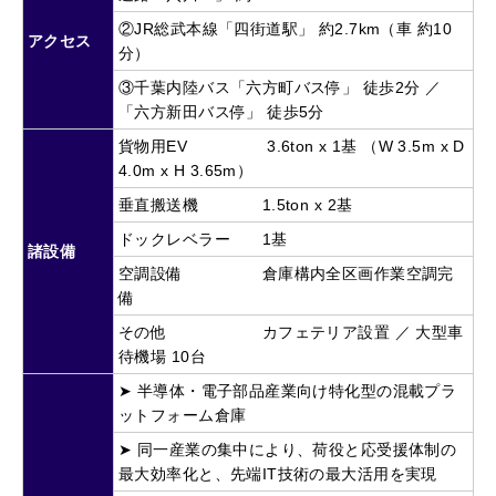
②JR総武本線「四街道駅」 約2.7km（車 約10
アクセス
分）
③千葉内陸バス「六方町バス停」 徒歩2分 ／
「六方新田バス停」 徒歩5分
貨物用EV 3.6ton x 1基 （W 3.5m x D
4.0m x H 3.65m）
垂直搬送機 1.5ton x 2基
ドックレベラー 1基
諸設備
空調設備 倉庫構内全区画作業空調完
備
その他 カフェテリア設置 ／ 大型車
待機場 10台
➤ 半導体・電子部品産業向け特化型の混載プラ
ットフォーム倉庫
➤ 同一産業の集中により、荷役と応受援体制の
最大効率化と、先端IT技術の最大活用を実現