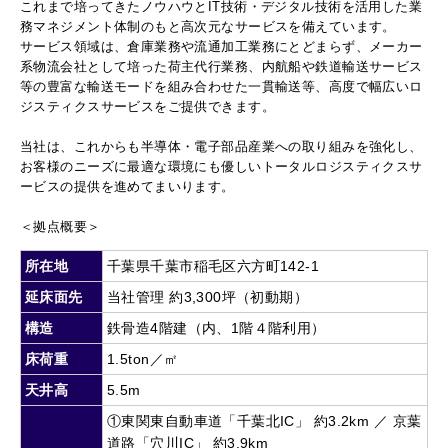
これまで培ってきたノウハウとIT技術・デジタル技術を活用した業
務マネジメント体制のもと高次元なサービスを備えています。
サービス領域は、倉庫業務や流通加工業務にとどまらず、メーカー
系物流会社として培った荷主代行業務、内航船や鉄道輸送サービス
等の豊富な輸送モードを組み合わせた一貫輸送等、高度で幅広いロ
ジスティクスサービスをご提供できます。
当社は、これからも半導体・電子部品産業への取り組みを強化し、
お客様のニーズに最適な環境にも優しいトータルロジスティクスサ
ービスの提供を進めてまいります。
＜拠点概要＞
所在地
千葉県千葉市稲毛区六方町142-1
延床面先
当社管理 約3,300坪（初動期）
構造
鉄骨造4階建（内、1階４階利用）
床荷重
1.5ton／㎡
天井高
5.5m
①東関東自動車道「千葉北IC」 約3.2km ／ 京葉
道路「穴川IC」 約3.9km