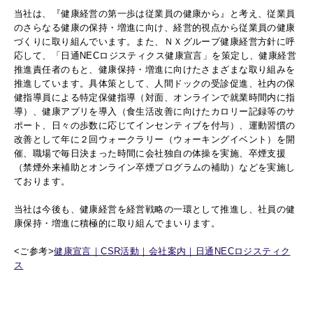
当社は、『健康経営の第一歩は従業員の健康から』と考え、従業員
のさらなる健康の保持・増進に向け、経営的視点から従業員の健康
づくりに取り組んでいます。また、ＮＸグループ健康経営方針に呼
応して、「日通NECロジスティクス健康宣言」を策定し、健康経営
推進責任者のもと、健康保持・増進に向けたさまざまな取り組みを
推進しています。具体策として、人間ドックの受診促進、社内の保
健指導員による特定保健指導（対面、オンラインで就業時間内に指
導）、健康アプリを導入（食生活改善に向けたカロリー記録等のサ
ポート、日々の歩数に応じてインセンティブを付与）、運動習慣の
改善として年に２回ウォークラリー（ウォーキングイベント）を開
催、職場で毎日決まった時間に会社独自の体操を実施、卒煙支援
（禁煙外来補助とオンライン卒煙プログラムの補助）などを実施し
ております。
当社は今後も、健康経営を経営戦略の一環として推進し、社員の健
康保持・増進に積極的に取り組んでまいります。
<ご参考>
健康宣言｜
CSR
活動｜会社案内｜日通
NEC
ロジスティク
ス