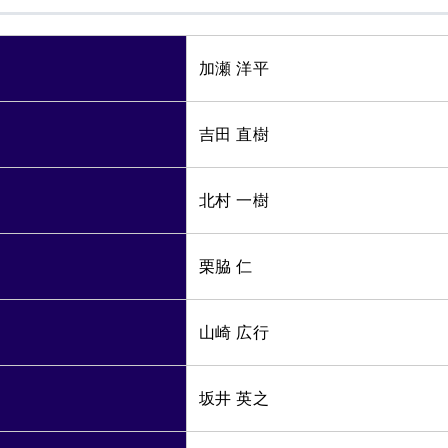
加瀬 洋平
吉田 直樹
北村 一樹
栗脇 仁
山崎 広行
坂井 英之