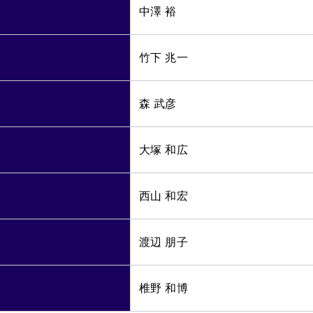
中澤 裕
竹下 兆一
森 武彦
大塚 和広
西山 和宏
渡辺 朋子
椎野 和博