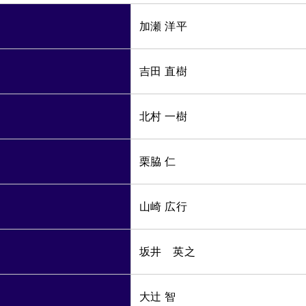
加瀬 洋平
吉田 直樹
北村 一樹
栗脇 仁
山崎 広行
坂井 英之
大辻 智