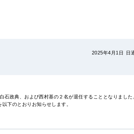
2025年4月1日
日
役員白石政典、および西村基の２名が退任することとなりました
を以下のとおりお知らせします。