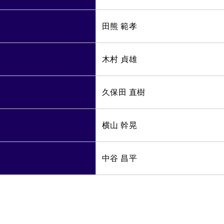
田熊 範孝
木村 貞雄
久保田 直樹
横山 幹晃
中谷 昌平