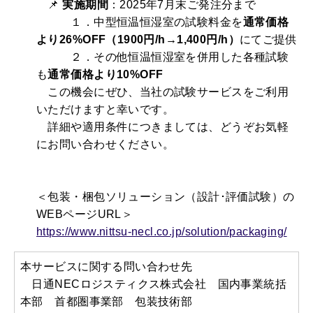
📌
実施期間
：2025年7月末ご発注分まで
１．中型恒温恒湿室の試験料金を
通常価格
より26%OFF（1900円/h→1,400円/h）
にてご提供
２．その他恒温恒湿室を併用した各種試験
も
通常価格より10%OFF
この機会にぜひ、当社の試験サービスをご利用
いただけますと幸いです。
詳細や適用条件につきましては、どうぞお気軽
にお問い合わせください。
＜包装・梱包ソリューション（設計･評価試験）の
WEBページURL＞
https://www.nittsu-necl.co.jp/solution/packaging/
本サービスに関する問い合わせ先
日通NECロジスティクス株式会社 国内事業統括
本部 首都圏事業部 包装技術部