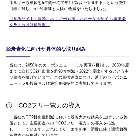
ネルギー原単位を
5
年間平均で年
1.0%
以上低減する」という努力
目標に対し、
5.9
％削減と大幅に低減をいたしました。
【参考サイト：資源エネルギー庁
/
省エネポータルサイト
/
事業者
クラス分け評価制度】
脱炭素化に向けた具体的な取り組み
当社は、
2050
年のカーボンニュートラル実現を目指し、
2030
年度
までに自社
CO2
排出量を約
90
％削減（
2022
年度比）するという中
期目標を掲げています。この目標達成に向け、以下のカーボンニ
ュートラル投資および施策を積極的に実施しております。
① CO2フリー電力の導入
当社の
CO2
排出量削減において最も大きな効果を上げている施
策として、主要拠点への「
CO2
フリー電力」の導入を推進
し ています。これにより、エネルギー消費に伴う環境負荷
を根本から低減しています。