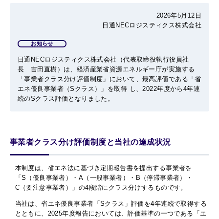
2026年5月12日
日通NECロジスティクス株式会社
お知らせ
日通NECロジスティクス株式会社（代表取締役執行役員社
長 吉田直樹）は、
経済産業省資源エネルギー庁が実施する
「事業者クラス分け評価制度」において、最高評価である「省
エネ優良事業者（
S
クラス）」を取得
し、2022年度から4年連
続のSクラス評価となりました。
事業者クラス分け評価制度と当社の達成状況
本制度は、省エネ法に基づき定期報告書を提出する事業者を
「
S
（優良事業者）・
A
（一般事業者）・
B
（停滞事業者）・
C
（要注意事業者）」の
4
段階にクラス分けするものです。
当社は、省エネ優良事業者「
S
クラス」評価を
4
年連続で取得する
とともに、
2025
年度報告においては、評価基準の一つである「エ