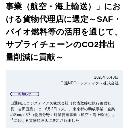
事業（航空・海上輸送）」にお
ける貨物代理店に選定～SAF・
バイオ燃料等の活用を通じて、
サプライチェーンのCO2排出
量削減に貢献～
2026年6月3日
日通NECロジスティクス株式会社
お知らせ
日通NECロジスティクス株式会社（代表取締役執行役員社
長 吉田直樹）は、
6
月2日（火）、東京都の助成事業「企業
*1
のScope3
（物流分野）対策促進事業（航空・海上輸送）」
*2
における貨物代理店に選定されました