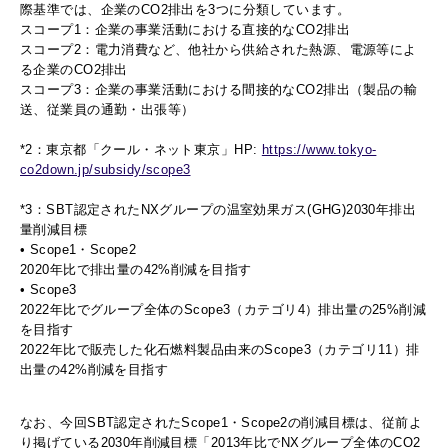
際基準では、企業のCO2排出を3つに分類しています。
スコープ1：企業の事業活動における直接的なCO2排出
スコープ2：電力消費など、他社から供給された熱源、電源等によ
る企業のCO2排出
スコープ3：企業の事業活動における間接的なCO2排出（製品の輸
送、従業員の通勤・出張等）
*2：東京都「クール・ネット東京」HP:
https://www.tokyo-
co2down.jp/subsidy/scope3
*3：SBT認定されたNXグループの温室効果ガス(GHG)2030年排出
量削減目標
• Scope1・Scope2
2020年比で排出量の42%削減を目指す
• Scope3
2022年比でグループ全体のScope3（カテゴリ4）排出量の25%削減
を目指す
2022年比で販売した化石燃料製品由来のScope3（カテゴリ11）排
出量の42%削減を目指す
なお、今回SBT認定されたScope1・Scope2の削減目標は、従前よ
り掲げている2030年削減目標「2013年比でNXグループ全体のCO2