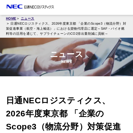
HOME
ニュース
日通NECロジスティクス、2026年度東京都 「企業のScope3（物流分野）対
策促進事業（航空・海上輸送）」における貨物代理店に選定～SAF・バイオ燃
料等の活用を通じて、サプライチェーンのCO2排出量削減に貢献～
ニュース
NEWS
日通NECロジスティクス、
2026年度東京都 「企業の
Scope3（物流分野）対策促進