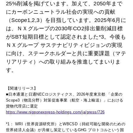
25%削減を掲げています。加えて、2050年まで
にカーボンニュートラル社会の実現への貢献
（Scope1,2,3）を目指しています。2025年6月に
は、ＮＸグループの2030年CO2排出量削減目標
がSBT短期目標として認定されました*3。今後も
ＮＸグループ サステナビリティビジョンの実現
に向け、ステークホルダーと共に重要課題（マテ
リアリティ）への取り組みを推進してまいりま
す。
【関連リリース】
■日本通運と日通NECロジスティクス、2026年度東京都 「企業の
Scope3（物流分野）対策促進事業（航空・海上輸送）」における
貨物代理店に選定
https://www.nipponexpress-holdings.com/ja/press/726
*1： WRI（世界資源研究所）とWBCSD（持続可能な開発のための
世界経済人会議）が共催し策定しているGHG プロトコルという国