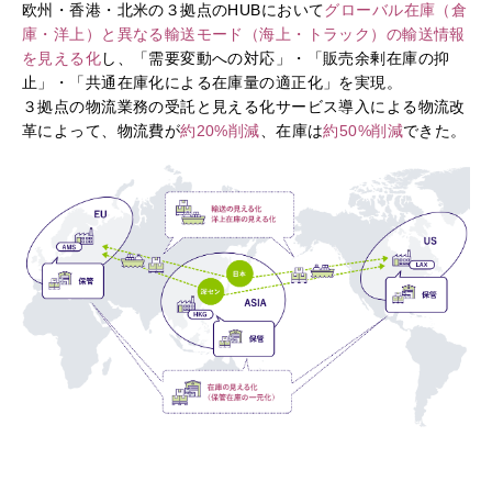
欧州・香港・北米の３拠点のHUBにおいて
グローバル在庫（倉
庫・洋上）と異なる輸送モード（海上・トラック）の輸送情報
を見える化
し、「需要変動への対応」・「販売余剰在庫の抑
止」・「共通在庫化による在庫量の適正化」を実現。
３拠点の物流業務の受託と見える化サービス導入による物流改
革によって、物流費が
約20%削減
、在庫は
約50%削減
できた。