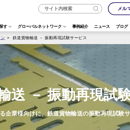
メル
探す
グローバルネットワーク
事例紹介
ニュース
ブログ
ョン
鉄道貨物輸送 － 振動再現試験サービス
輸送 － 振動再現試
る企業様向けに、鉄道貨物輸送の振動再現試験