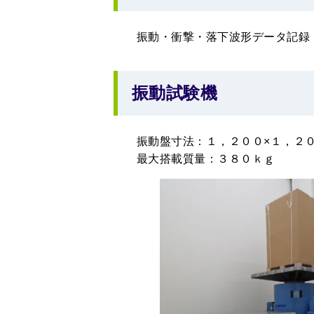
振動・衝撃・落下波形データ記録
振動試験機
振動盤寸法：１，２００×１，２００
最大搭載質量：３８０ｋｇ