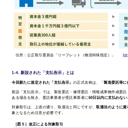
出所：公正取引委員会「リーフレット（物流特殊指定）」
htt
1-4. 新設された「支払告示」とは
今回新たに規定された「支払告示」
の正式名称は、「
製造委託等に
新設「支払告示」では、製造委託・修理委託・情報成果物作成委託
ある場合を除き、委託事業者が受託事業者に
60日以内に支払わな
対象取引は、上述の通り、取適法と同じですが、
取適法のように資
象となるため注意が必要です。
［図５］改正による対象取引