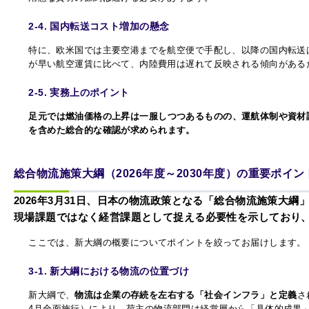
2-4. 国内転送コスト増加の懸念
特に、欧米国では主要空港までを航空便で手配し、以降の国内転送
が早い航空運賃に比べて、内陸費用は遅れて反映される傾向がある
2-5. 実務上のポイント
足元では燃油価格の上昇は一服しつつあるものの、運航体制や資材
を含めた総合的な確認が求められます。
総合物流施策大綱（2026年度～2030年度）の重要ポイン
2026年3月31日、日本の物流政策となる「総合物流施策大綱」
現場課題ではなく経営課題として捉える必要性を示しており
ここでは、新大綱の概要についてポイントを絞ってお届けします。
3-1. 新大綱における物流の位置づけ
新大綱で、
物流は企業の存続を左右する「社会インフラ」と定義
さ
4月全面施行）により、荷主の物流部門は経営層から「具体的成果