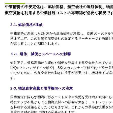
中東情勢の不安定化は、燃油価格、航空会社の運航体制、物
航空貨物を利用する企業は総コストの再確認が必要な状況で
2-1. 燃油価格の動向
中東情勢が悪化した2月末から燃油価格が急騰し、従来80～90ド
格まで上昇。この影響で航空会社の設定するサーチャージも急騰し
が落ち着くことが期待されます。
２-2. 運休、減便とスペースへの影響
燃油不足、価格高騰から運休や減便を発表する航空会社も出ていま
LH(ルフトハンザドイツ航空)、SK(スカンジナビア航空)など欧
いないものの、各航空会社の動きに注意が必要です。機材サイズ縮
す。
2-3. 物流資材高騰と雨季梱包への注意
国際輸送に限らず物流に係るコストが中東情勢を受け増加傾向にあ
特にナフサ不足からくる物流資材への影響が大きく、ストレッチフ
を抑制する施策をとりたくなりますが、これからの季節は慎重さが
用意な資材の節約は避ける必要があります。