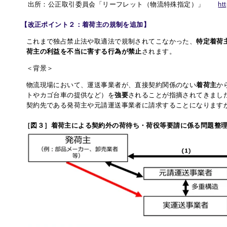
出所：公正取引委員会「リーフレット（物流特殊指定）」
htt
【改正ポイント２：着荷主の規制を追加】
これまで独占禁止法や取適法で規制されてこなかった、
特定着荷
荷主の利益を不当に害する行為が禁止
されます。
＜背景＞
物流現場において、運送事業者が、直接契約関係のない
着荷主
か
トやカゴ台車の提供など）を
強要
されることが指摘されてきまし
契約先である発荷主や元請運送事業者に請求することになります
［図３］着荷主による契約外の荷待ち・荷役等要請に係る問題整