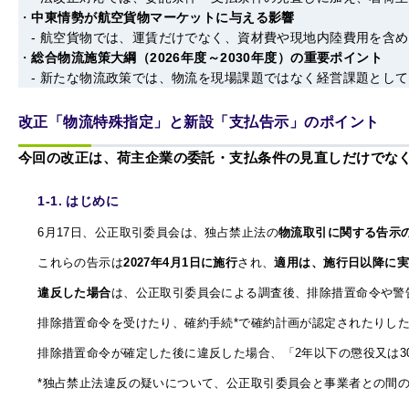
中東情勢が航空貨物マーケットに与える影響
- 航空貨物では、運賃だけでなく、資材費や現地内陸費用を含
総合物流施策大綱（2026年度～2030年度）の重要ポイント
- 新たな物流政策では、物流を現場課題ではなく経営課題とし
改正「物流特殊指定」と新設「支払告示」のポイント
今回の改正は、荷主企業の委託・支払条件の見直しだけでな
1-1. はじめに
6
月17日、公正取引委員会は、独占禁止法の
物流取引に関する告示
これらの告示は
2027年4月1日に施行
され、
適用は、施行日以降に
違反した場合
は、公正取引委員会による調査後、排除措置命令や警
排除措置命令を受けたり、確約手続*で確約計画が認定されたりし
排除措置命令が確定した後に違反した場合、「2年以下の懲役又は3
*
独占禁止法違反の疑いについて、公正取引委員会と事業者との間