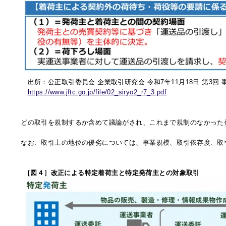
出所：公正取引委員会 企業取引研究会 令和
7
年
11
月
18
日 第
3
回
https://www.jftc.go.jp/file/02_siryo2_r7_3.pdf
どの取引を規制するか含めて議論がされ、これまで規制のなかった
なお、取引上の地位の優劣については、事業規模、取引依存度、取
［図４］改正による特定着荷主と特定発荷主との対象取引