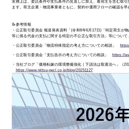
実務上は、委託条件や支払条件の見直しに加え、着荷主を含む取引関
ます。荷主企業・物流事業者ともに、契約や運用フローの確認を早
📝参考情報
・公正取引委員会 報道発表資料「(令和8年6月17日)「特定荷主
等に係る代金の支払に関する特定の不公正な取引方法」等につい
・公正取引委員会「物流特殊指定の考え方についての相談」
https
・公正取引委員会「支払告示の考え方についての相談」
https://w
・当社ブログ「価格転嫁の環境整備強化｜下請法は取適法へ」（202
https://www.nittsu-necl.co.jp/blog/20251127