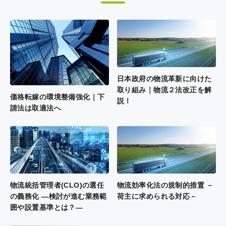
日本政府の物流革新に向けた
取り組み｜物流２法改正を解
価格転嫁の環境整備強化｜下
説！
請法は取適法へ
物流統括管理者(CLO)の選任
物流効率化法の規制的措置 －
の義務化 ―検討が進む業務範
荷主に求められる対応－
囲や設置基準とは？―