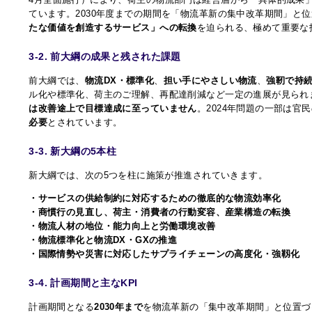
ています。2030年度までの期間を「物流革新の集中改革期間」と
たな価値を創造するサービス」への転換
を迫られる、極めて重要な
3-2. 前大綱の成果と残された課題
前大綱では、
物流DX・標準化
、
担い手にやさしい物流
、
強靭で持
ル化や標準化、荷主のご理解、再配達削減など一定の進展が見られ
は改善途上で目標達成に至っていません
。2024年問題の一部は官
必要
とされています。
3-3. 新大綱の5本柱
新大綱では、次の5つを柱に施策が推進されていきます。
・サービスの供給制約に対応するための徹底的な物流効率化
・商慣行の見直し、荷主・消費者の行動変容、産業構造の転換
・物流人材の地位・能力向上と労働環境改善
・物流標準化と物流DX・GXの推進
・国際情勢や災害に対応したサプライチェーンの高度化・強靱化
3-4. 計画期間と主なKPI
計画期間となる
2030年まで
を物流革新の「集中改革期間」と位置づ