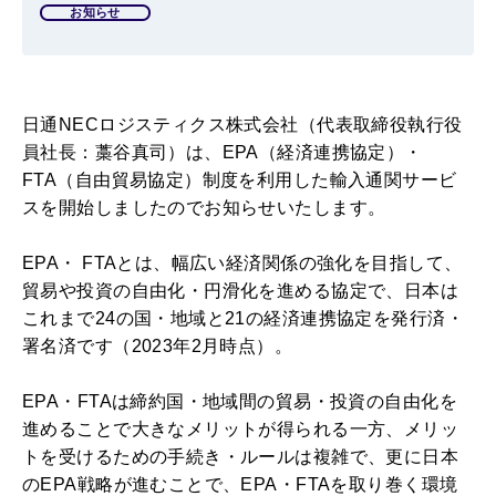
お知らせ
日通
NEC
ロジスティクス株式会社
（代表取締役執行役
員社長：藁谷真司）は、
EPA
（経済連携協定）・
FTA
（自由貿易協定）制度を利用した輸入通関サービ
スを開始しましたのでお知らせいたします。
EPA
・
FTA
とは、幅広い経済関係の強化を目指して、
貿易や投資の自由化・円滑化を進める協定で、日本は
これまで
24
の国・地域と
21
の経済連携協定を発行済・
署名済です（
2023
年
2
月時点）。
E
PA
・FTAは締約国・地域間の貿易・投資の自由化を
進めることで大きなメリットが得られる一方、メリッ
トを受けるための手続き・ルールは複雑で、更に日本
のEPA戦略が進むことで、EPA・FTAを取り巻く環境