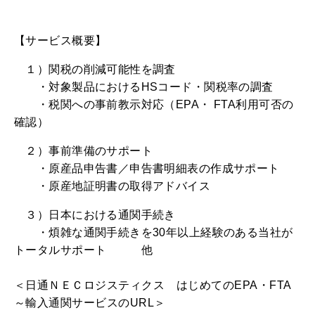
【サービス概要】
１）関税の削減可能性を調査
・対象製品における
HS
コード・関税率の調査
・税関への事前教示対応（
EPA
・
FTA
利用可否の
確認）
２）事前準備のサポート
・原産品申告書／申告書明細表の作成サポート
・原産地証明書の取得アドバイス
３）日本における通関手続き
・煩雑な通関手続きを
30
年以上経験のある当社が
トータルサポート 他
＜日通ＮＥＣロジスティクス はじめての
EPA
・
FTA
～輸入通関サービスの
URL
＞