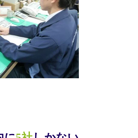
内に
5社
しかない