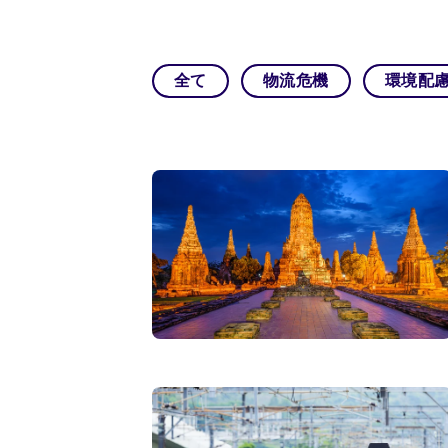
全て
物流危機
環境配