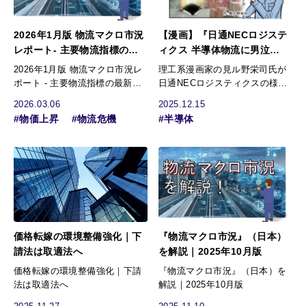
2026年1月版 物流マクロ市況
【漫画】『日通NECロジステ
レポート- 主要物流指標の最
ィクス 半導体物流に男泣
新分析 -
き！』見ル野栄司氏
2026年1月版 物流マクロ市況レ
理工系漫画家の見ル野栄司氏が
ポート - 主要物流指標の最新分
日通NECロジスティクスの様々
析 -
な現場を漫画でレポート！ 第三
2026.03.06
2025.12.15
回は「半導体…
#物価上昇
#物流危機
#半導体
価格転嫁の環境整備強化｜下
『物流マクロ市況』（日本）
請法は取適法へ
を解説｜2025年10月版
価格転嫁の環境整備強化｜下請
『物流マクロ市況』（日本）を
法は取適法へ
解説｜2025年10月版