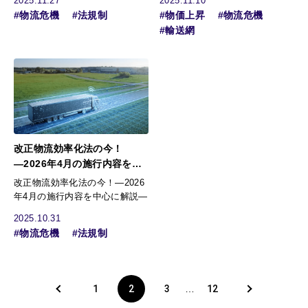
2025.11.27
2025.11.10
#物流危機
#法規制
#物価上昇
#物流危機
#輸送網
改正物流効率化法の今！
―2026年4月の施行内容を中
心に解説―
改正物流効率化法の今！―2026
年4月の施行内容を中心に解説―
2025.10.31
#物流危機
#法規制
1
2
3
12
…