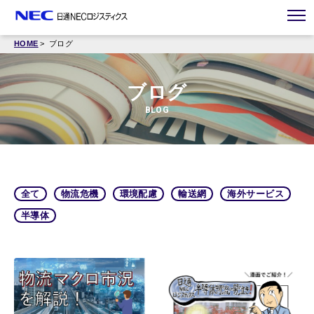
HOME
ブログ
ブログ
BLOG
全て
物流危機
環境配慮
輸送網
海外サービス
半導体