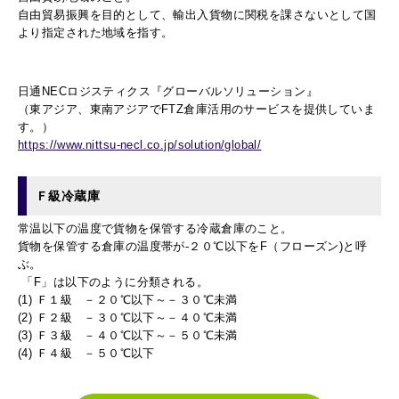
自由貿易振興を目的として、輸出入貨物に関税を課さないとして国
より指定された地域を指す。
日通NECロジスティクス『グローバルソリューション』
（東アジア、東南アジアでFTZ倉庫活用のサービスを提供していま
す。）
https://www.nittsu-necl.co.jp/solution/global/
Ｆ級冷蔵庫
常温以下の温度で貨物を保管する冷蔵倉庫のこと。
貨物を保管する倉庫の温度帯が-２０℃以下をF（フローズン)と呼
ぶ。
「F」は以下のように分類される。
(1) Ｆ１級 －２０℃以下～－３０℃未満
(2) Ｆ２級 －３０℃以下～－４０℃未満
(3) Ｆ３級 －４０℃以下～－５０℃未満
(4) Ｆ４級 －５０℃以下