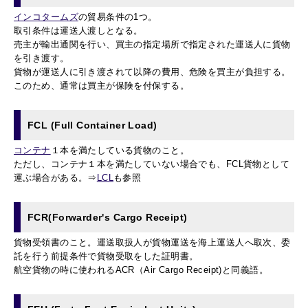
インコタームズ
の貿易条件の1つ。
取引条件は運送人渡しとなる。
売主が輸出通関を行い、
買主の
指定場所で指定された運送人に貨物
を引き渡す。
貨物が運送人に引き渡されて以降の費用、危険を買主が負担する。
このため、通常は買主が保険を付保
する。
FCL (Full Container Load)
コンテナ
１本を満たしている貨物のこと。
ただし、コンテナ１本を満たしていない場合でも、FCL貨物として
運ぶ場合がある。⇒
LCL
も参照
FCR(Forwarder's Cargo Receipt)
貨物受領書のこと。運送取扱人が貨物運送を海上運送人へ取次、委
託を行う前提条件で貨物受取をした証明書。
航空貨物の時に使われるACR（Air Cargo Receipt)と同義語。