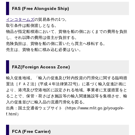
FAS (Free Alongside Ship)
インコタームズ
の貿易条件の1つ。
取引条件は船側渡しとなる。
物品が指定船積港において、貨物を船の側におくまでの費用を
負担
し、
それ以降の費用は借主が負担する。
危険負担は、貨物を船の側に置いたら買主へ移転する。
売主は、貨物を船に積み込む必要はない。
FAZ(Foreign Access Zone)
輸入促進地域。「輸入の促進及び対内投資の円滑化に関する臨時措
置法［ＦＡＺ法］(平成４年法律第22号)」に基づく輸入促進計画に
より、港湾及び空港地区に設定される地域。事業者に支援措置をと
ることで、保管・荷さばき施設等の輸入関連施設等を集積させ、輸
入の促進並びに輸入品の流通円滑化を図る。
出典：国土交通省ウェブサイト（https://www.mlit.go.jp/yougo/e-
f.html）
FCA (Free Carrier)