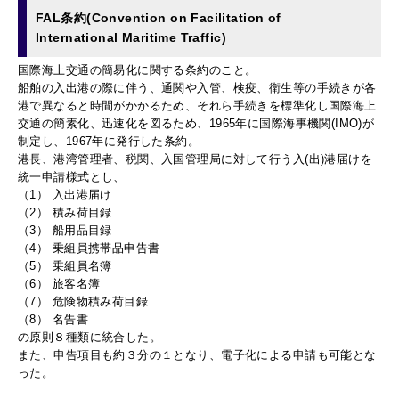
FAL条約(Convention on Facilitation of
International Maritime Traffic)
国際海上交通の簡易化に関する条約のこと。
船舶の入出港の際に伴う、通関や入管、検疫、衛生等の手続きが各
港で異なると時間がかかるため、それら手続きを標準化し国際海上
交通の簡素化、迅速化を図るため、1965年に国際海事機関(IMO)が
制定し、1967年に発行した条約。
港長、港湾管理者、税関、入国管理局に対して行う入(出)港届けを
統一申請様式とし、
（1） 入出港届け
（2） 積み荷目録
（3） 船用品目録
（4） 乗組員携帯品申告書
（5） 乗組員名簿
（6） 旅客名簿
（7） 危険物積み荷目録
（8） 名告書
の原則８種類に統合した。
また、申告項目も約３分の１となり、電子化による申請も可能とな
った。