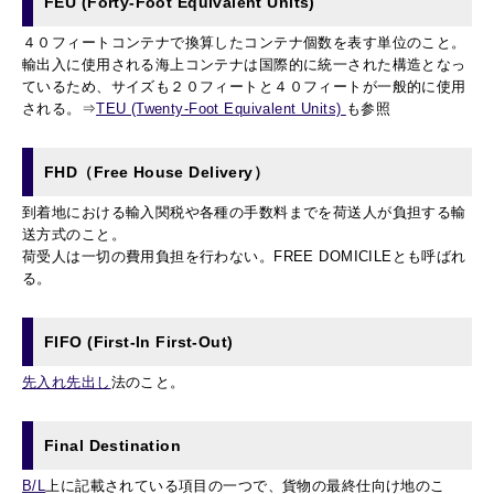
FEU (Forty-Foot Equivalent Units)
４０フィートコンテナで換算したコンテナ個数を表す単位のこと。
輸出入に使用される海上コンテナは国際的に統一された構造となっ
ているため、サイズも２０フィートと４０フィートが一般的に使用
される。⇒
TEU (Twenty-Foot Equivalent Units)
も参照
FHD（Free House Delivery）
到着地における輸入関税や各種の手数料までを荷送人が負担する輸
送方式のこと。
荷受人は一切の費用負担を行わない。FREE DOMICILEとも呼ばれ
る。
FIFO (First-In First-Out)
先入れ先出し
法のこと。
Final Destination
B/L
上に記載されている項目の一つで、貨物の最終仕向け地のこ