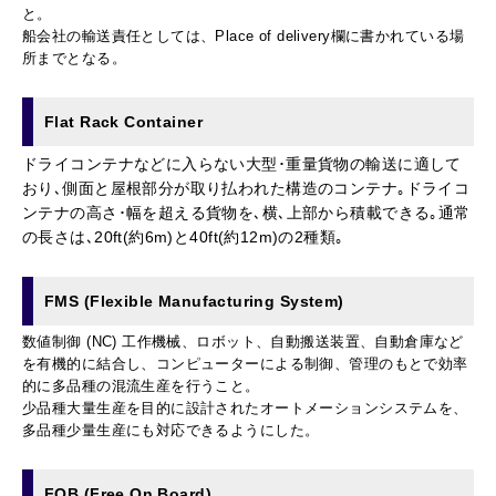
と。
船会社の輸送責任としては、Place of delivery欄に書かれている場
所までとなる。
Flat Rack Container
ドライコンテナなどに入らない大型･重量貨物の輸送に適して
おり､側面と屋根部分が取り払われた構造のコンテナ｡ドライコ
ンテナの高さ･幅を超える貨物を､横､上部から積載できる｡通常
の長さは､20ft(約6m)と40ft(約12m)の2種類｡
FMS (Flexible Manufacturing System)
数値制御 (NC) 工作機械、ロボット、自動搬送装置、自動倉庫など
を有機的に結合し、コンピューターによる制御、管理のもとで効率
的に多品種の混流生産を行うこと。
少品種大量生産を目的に設計されたオートメーションシステムを、
多品種少量生産にも対応できるようにした。
FOB (Free On Board)