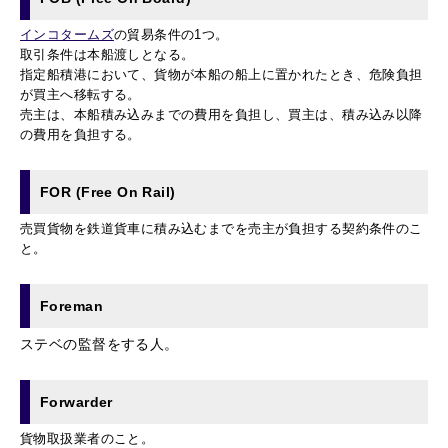
インコタームズ
の貿易条件の1つ。
取引条件は本船渡しとなる。
指定船積港において、貨物が本船の船上に置かれたとき、危険負担
が買主へ移転する。
売主は、本船積み込みまでの費用を負担し、
買主は、
積み込み以降
の費用を負担する。
FOR (Free On Rail)
売買貨物を鉄道貨車に積み込むまでを売主が負担する契約条件のこ
と。
Foreman
ステベの監督をする人。
Forwarder
貨物取扱業者のこと。