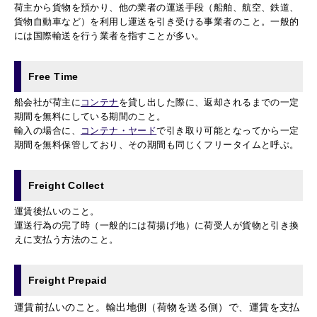
荷主から貨物を預かり、他の業者の運送手段（船舶、航空、鉄道、
貨物自動車など）を利用し運送を引き受ける事業者のこと。一般的
には国際輸送を行う業者を指すことが多い。
Free Time
船会社が荷主に
コンテナ
を貸し出した際に、返却されるまでの一定
期間を無料にしている期間のこと。
輸入の場合に、
コンテナ・ヤード
で引き取り可能となってから一定
期間を無料保管しており、その期間も同じくフリータイムと呼ぶ。
Freight Collect
運賃後払いのこと。
運送行為の完了時（一般的には荷揚げ地）に荷受人が貨物と引き換
えに支払う方法のこと。
Freight Prepaid
運賃前払いのこと。輸出地側（荷物を送る側）で、運賃を支払